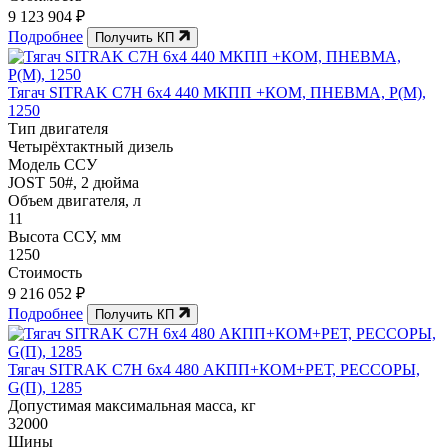
9 123 904 ₽
Подробнее
Получить КП
Тягач SITRAK C7H 6x4 440 МКПП +КОМ, ПНЕВМА, P(М),
1250
Тип двигателя
Четырёхтактный дизель
Модель ССУ
JOST 50#, 2 дюйма
Объем двигателя, л
11
Высота ССУ, мм
1250
Стоимость
9 216 052 ₽
Подробнее
Получить КП
Тягач SITRAK C7H 6x4 480 АКПП+КОМ+РЕТ, РЕССОРЫ,
G(П), 1285
Допустимая максимальная масса, кг
32000
Шины